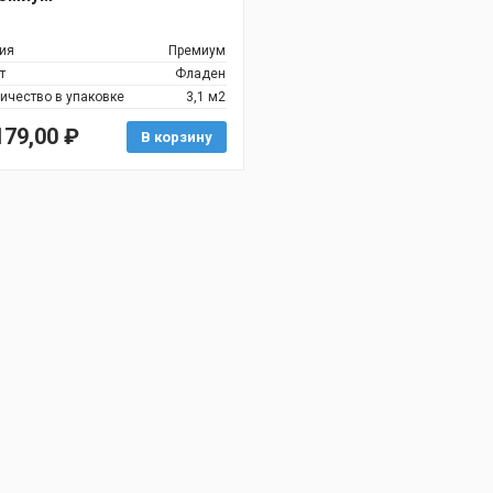
ия
Премиум
т
Фладен
ичество в упаковке
3,1 м2
179,00
₽
В корзину