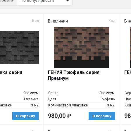
ровать
Код
В наличии
Код
В н
ика серия
ГЕНУЯ Трюфель серия
ГЕ
Премиум
Премиум
Серия
Премиум
Сер
Ежевика
Цвет
Трюфель
Цве
паковке
3 м2
Количество в упаковке
3 м2
Кол
980,00
₽
98
В корзину
В корзину