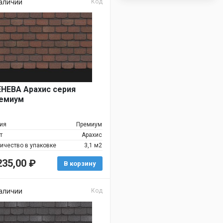
аличии
Код
НЕВА Арахис серия
емиум
ия
Премиум
т
Арахис
ичество в упаковке
3,1 м2
235,00
₽
В корзину
аличии
Код