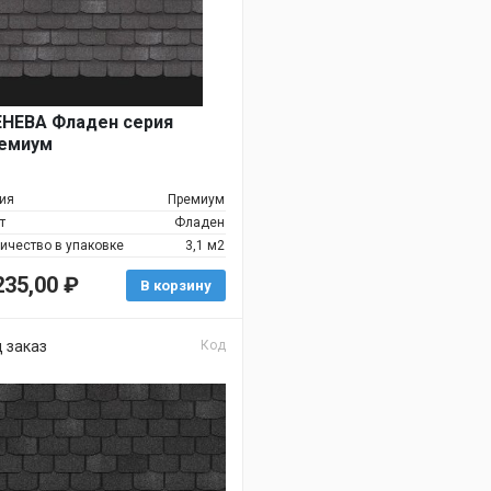
НЕВА Фладен серия
емиум
ия
Премиум
т
Фладен
ичество в упаковке
3,1 м2
235,00
₽
В корзину
 заказ
Код