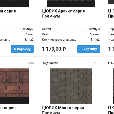
и серия
ЦЮРИХ Арахис серия
ЦЮ
Премиум
Пр
Премиум
Серия
Премиум
Сер
Чили
Цвет
Арахис
Цве
паковке
3,1 м2
Количество в упаковке
3,1 м2
Кол
1 179,00
₽
1 
В корзину
В корзину
Код
Под заказ
Код
В н
е серия
ЦЮРИХ Мокко серия
ЦЮ
Премиум
Пр