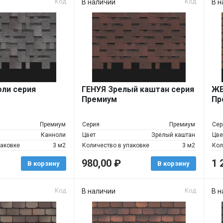
Код
В наличии
Код
В н
оли серия
ГЕНУЯ Зрелый каштан серия
ЖЕ
Премиум
Пр
Премиум
Серия
Премиум
Сер
Канноли
Цвет
Зрелый каштан
Цве
паковке
3 м2
Количество в упаковке
3 м2
Кол
980,00
₽
1 
В корзину
В корзину
Код
В наличии
Код
В н