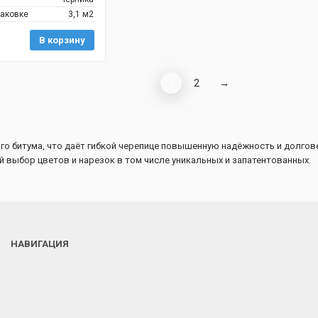
паковке
3,1 м2
В корзину
1
2
→
 битума, что даёт гибкой черепице повышенную надёжность и долгове
 выбор цветов и нарезок в том числе уникальных и запатентованных.
НАВИГАЦИЯ