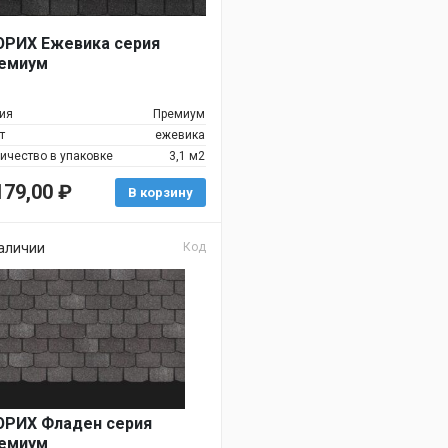
РИХ Ежевика серия
емиум
ия
Премиум
т
ежевика
ичество в упаковке
3,1 м2
179,00
₽
В корзину
аличии
Код
РИХ Фладен серия
емиум