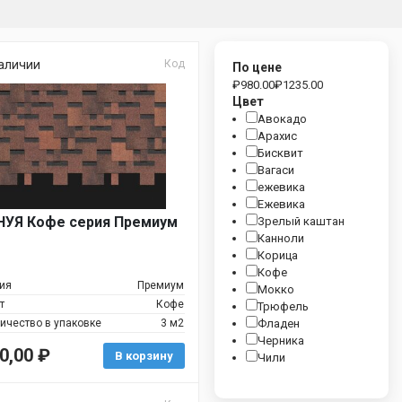
аличии
Код
По цене
₽
980.00
₽
1235.00
Цвет
Авокадо
Арахис
Бисквит
Вагаси
ежевика
Ежевика
НУЯ Кофе серия Премиум
Зрелый каштан
Канноли
Корица
Кофе
ия
Премиум
Мокко
т
Кофе
Трюфель
ичество в упаковке
3 м2
Фладен
Черника
0,00
₽
В корзину
Чили