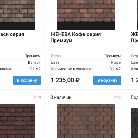
аси серия
ЖЕНЕВА Кофе серия
ЖЕ
Премиум
Пр
Премиум
Серия
Премиум
Сер
Вагаси
Цвет
Кофе
Цве
паковке
3,1 м2
Количество в упаковке
3,1 м2
Кол
1 235,00
₽
1 
В корзину
В корзину
Код
В наличии
Код
Под