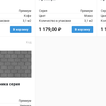
Премиум
Серия
Премиум
Сер
Кофе
Цвет
Мокко
Цве
паковке
3,1 м2
Количество в упаковке
3,1 м2
Кол
1 179,00
₽
1 
В корзину
В корзину
Код
ика серия
Премиум
Черника