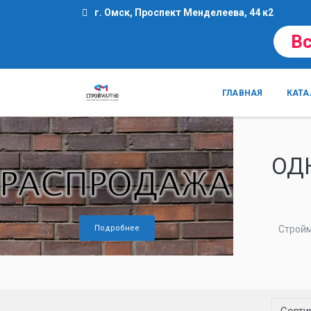
г. Омск, Проспект Менделеева, 44 к2
Вс
ГЛАВНАЯ
КАТА
ОД
Подробнее
Строй