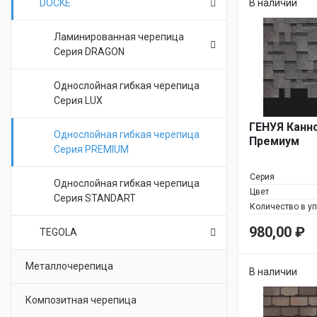
DOCKE
В наличии
Ламинированная черепица
Серия DRAGON
Однослойная гибкая черепица
Серия LUX
ГЕНУЯ Канн
Однослойная гибкая черепица
Премиум
Серия PREMIUM
Серия
Однослойная гибкая черепица
Цвет
Серия STANDART
Количество в у
980,00
₽
TEGOLA
Металлочерепица
В наличии
Композитная черепица