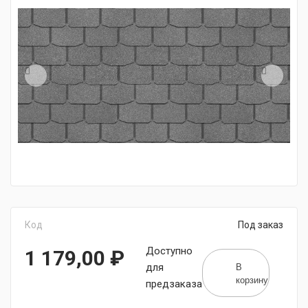
Код
Под заказ
Доступно
1 179,00
₽
В
для
корзину
предзаказа