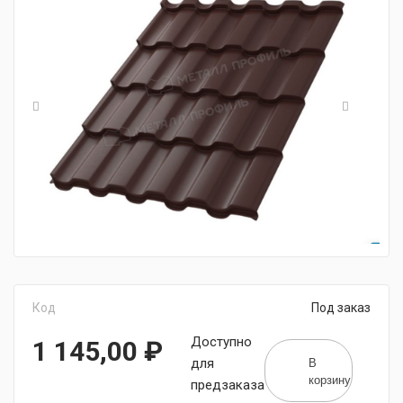
Код
Под заказ
Доступно
1 145,00
₽
В
для
корзину
предзаказа